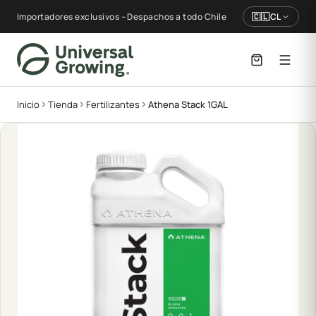
Importadores exclusivos – Despachos a todo Chile
🇨🇱
CL
Inicio
Tienda
Fertilizantes
Athena Stack 1GAL