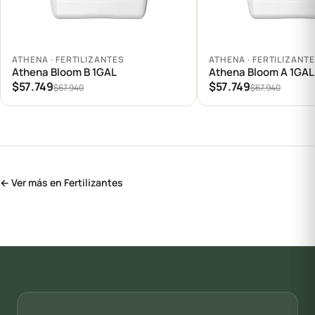
Agregar al carrito
Agregar al carrito
ATHENA · FERTILIZANTES
ATHENA · FERTILIZANT
Athena Bloom B 1GAL
Athena Bloom A 1GAL
$57.749
$57.749
$67.940
$67.940
← Ver más en Fertilizantes