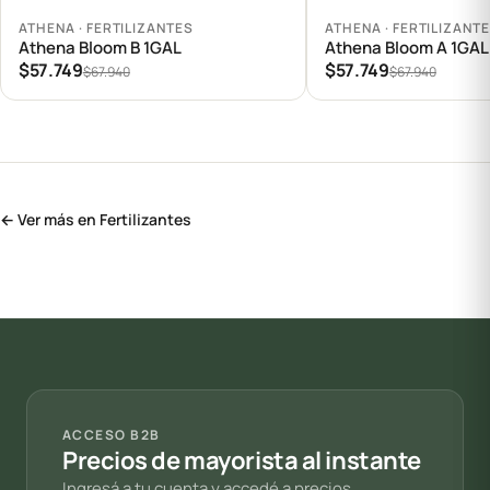
Agregar al carrito
Agregar al carrito
ATHENA · FERTILIZANTES
ATHENA · FERTILIZANT
Athena Bloom B 1GAL
Athena Bloom A 1GAL
$57.749
$57.749
$67.940
$67.940
← Ver más en Fertilizantes
ACCESO B2B
Precios de mayorista al instante
Ingresá a tu cuenta y accedé a precios