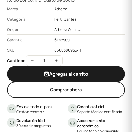
Ácido Bórico, Molibdato de Sodio.
Marca
Athena
Categoría
Fertilizantes
Origen
Athena Ag, Inc.
Garantía
6 meses
SKU
850038693541
1
Cantidad
Agregar al carrito
Comprar ahora
Envío a todo el país
Garantía oficial
Costo a convenir
Soporte técnico certificado
Devolución fácil
Asesoramiento
30 días sin preguntas
agronómico
Equipo técnico disponible