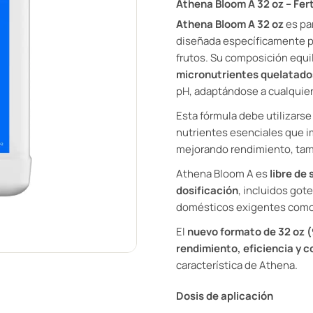
Athena Bloom A 32 oz – Fert
Athena Bloom A 32 oz
es pa
diseñada específicamente p
frutos. Su composición equi
micronutrientes quelatado
pH, adaptándose a cualquier
Esta fórmula debe utilizars
nutrientes esenciales que 
mejorando rendimiento, tama
Athena Bloom A es
libre de
dosificación
, incluidos gote
domésticos exigentes como 
El
nuevo formato de 32 oz 
rendimiento, eficiencia y c
característica de Athena.
Dosis de aplicación