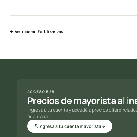
← Ver más en Fertilizantes
ACCESO B2B
Precios de mayorista al in
Ingresá a tu cuenta y accedé a precios diferenciado
prioritaria.
Ingresa a tu cuenta mayorista