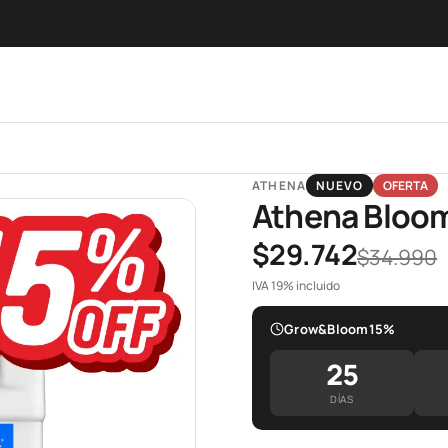
ATHENA
NUEVO
OFERTA
Athena Bloom
$29.742
$34.990
IVA 19% incluido
Grow&Bloom15%
25
DÍAS