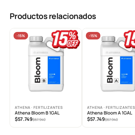
Productos relacionados
-15%
-15%
Agregar al carrito
Agregar al carrito
ATHENA · FERTILIZANTES
ATHENA · FERTILIZANTE
Athena Bloom B 1GAL
Athena Bloom A 1GAL
$57.749
$57.749
$67.940
$67.940