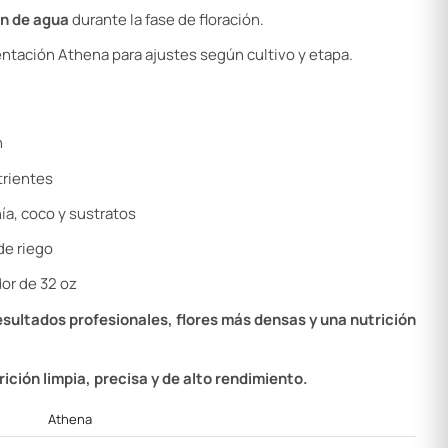
ón de agua
durante la fase de floración.
entación Athena para ajustes según cultivo y etapa.
n
trientes
a, coco y sustratos
de riego
or de 32 oz
esultados profesionales, flores más densas y una nutrición
ición limpia, precisa y de alto rendimiento.
Athena