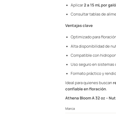
Aplicar
2 a 15 mL por gal
Consultar tablas de alim
Ventajas clave
Optimizado para floració
Alta disponibilidad de nu
Compatible con hidroponí
Uso seguro en sistemas 
Formato práctico y rendid
Ideal para quienes buscan
r
confiable en floración
.
Athena Bloom A 32 oz – Nutr
Marca