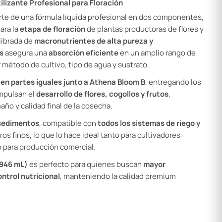
ilizante Profesional para Floración
rte de una fórmula líquida profesional en dos componentes,
ara la
etapa de floración
de plantas productoras de flores y
librada de
macronutrientes de alta pureza y
s
asegura una
absorción eficiente
en un amplio rango de
 método de cultivo, tipo de agua y sustrato.
e
en partes iguales junto a Athena Bloom B
, entregando los
impulsan el
desarrollo de flores, cogollos y frutos
,
ño y calidad final de la cosecha.
 sedimentos
, compatible con
todos los sistemas de riego y
ros finos, lo que lo hace ideal tanto para cultivadores
para producción comercial.
(946 mL)
es perfecto para quienes buscan
mayor
ontrol nutricional
, manteniendo la calidad premium