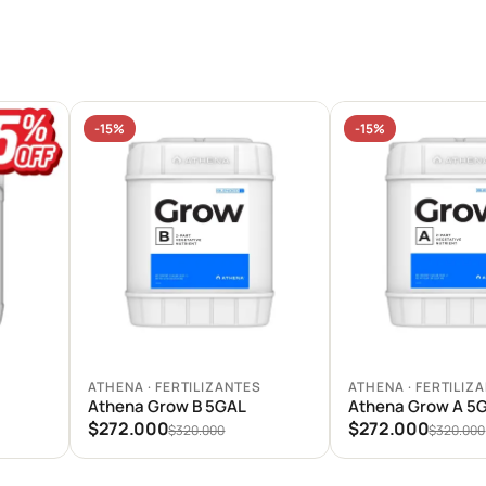
-15%
-15%
Agregar al carrito
Agregar al carrito
S
ATHENA · FERTILIZANTES
ATHENA · FERTILIZ
Athena Grow B 5GAL
Athena Grow A 5
$272.000
$272.000
$320.000
$320.000