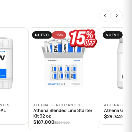
NUEVO
-15%
NUEVO
-15
Agregar al carrito
Agregar al car
ANTES
ATHENA · FERTILIZANTES
ATHENA · FERT
GAL
Athena Blended Line Starter
Athena Grow
Kit 32 oz
$29.742
$34.9
$187.000
$220.000