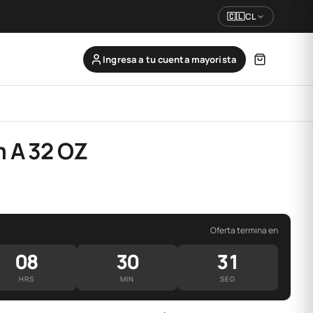
🇨🇱
CL
Ingresa a tu cuenta mayorista
 A 32 OZ
Oferta termina en
08
30
31
HRS
MIN
SEG