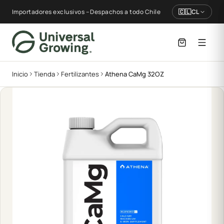
Importadores exclusivos – Despachos a todo Chile
🇨🇱
CL
Inicio
Tienda
Fertilizantes
Athena CaMg 32OZ