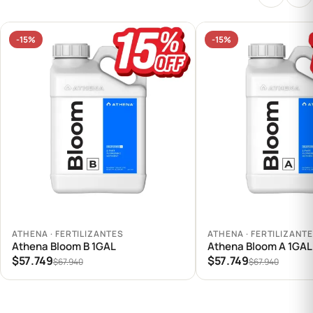
-15%
-15%
Agregar al carrito
Agregar al carrito
ATHENA · FERTILIZANTES
ATHENA · FERTILIZANT
Athena Bloom B 1GAL
Athena Bloom A 1GAL
$57.749
$57.749
$67.940
$67.940