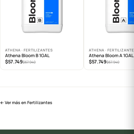
Agregar al carrito
Agregar al carrito
ATHENA · FERTILIZANTES
ATHENA · FERTILIZANT
Athena Bloom B 1GAL
Athena Bloom A 1GAL
$57.749
$57.749
$67.940
$67.940
← Ver más en Fertilizantes