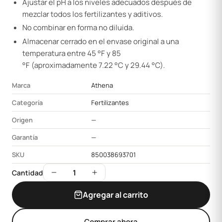
Ajustar el pH a los niveles adecuados después de
mezclar todos los fertilizantes y aditivos.
No combinar en forma no diluida.
Almacenar cerrado en el envase original a una
temperatura entre 45 °F y 85
°F
(aproximadamente
7.22 °C y 29.44 °C).
Marca
Athena
Categoría
Fertilizantes
Origen
—
Garantía
—
SKU
850038693701
1
Cantidad
Agregar al carrito
Comprar ahora