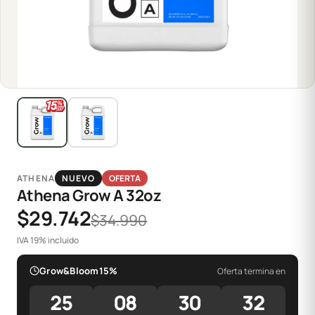
ATHENA
NUEVO
OFERTA
Athena Grow A 32oz
$29.742
$34.990
IVA 19% incluido
Grow&Bloom15%
Oferta termina en
25
08
30
32