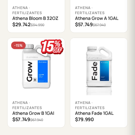
Agregar al carrito
Agregar al carrito
ATHENA ·
ATHENA ·
FERTILIZANTES
FERTILIZANTES
Athena Bloom B 32OZ
Athena Grow A 1GAL
$29.742
$57.749
$34.990
$67.940
-15%
Agregar al carrito
Agregar al carrito
ATHENA ·
ATHENA ·
FERTILIZANTES
FERTILIZANTES
Athena Grow B 1GAl
Athena Fade 1GAL
$57.749
$79.990
$67.940