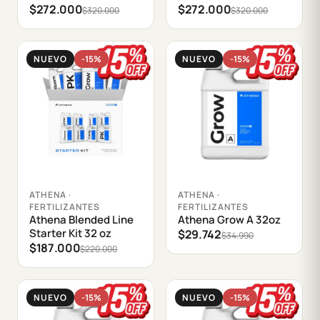
$272.000
$272.000
$320.000
$320.000
NUEVO
-15%
NUEVO
-15%
Agregar al carrito
Agregar al carrito
ATHENA ·
ATHENA ·
FERTILIZANTES
FERTILIZANTES
Athena Blended Line
Athena Grow A 32oz
Starter Kit 32 oz
$29.742
$34.990
$187.000
$220.000
NUEVO
-15%
NUEVO
-15%