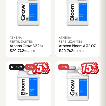
Agregar al carrito
Agregar al carrito
ATHENA ·
ATHENA ·
FERTILIZANTES
FERTILIZANTES
Athena Grow B 32oz
Athena Bloom A 32 OZ
$29.742
$29.742
$34.990
$34.990
NUEVO
-15%
-15%