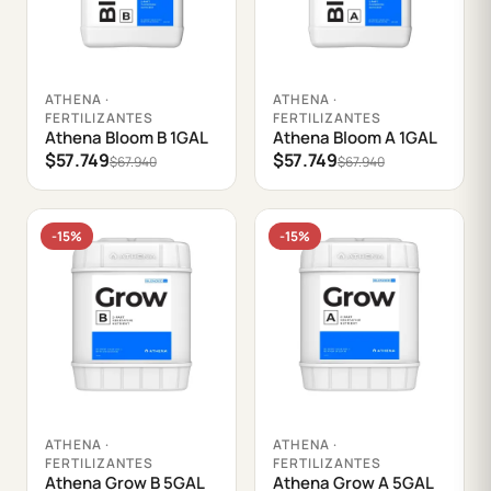
Agregar al carrito
Agregar al carrito
ATHENA ·
ATHENA ·
FERTILIZANTES
FERTILIZANTES
Athena Bloom B 1GAL
Athena Bloom A 1GAL
$57.749
$57.749
$67.940
$67.940
-15%
-15%
Agregar al carrito
Agregar al carrito
ATHENA ·
ATHENA ·
FERTILIZANTES
FERTILIZANTES
Athena Grow B 5GAL
Athena Grow A 5GAL