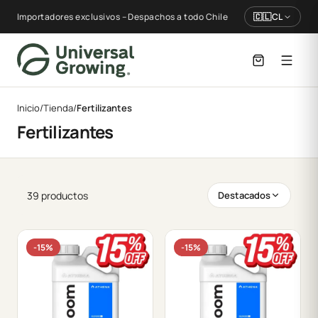
Importadores exclusivos – Despachos a todo Chile
🇨🇱
CL
Inicio
/
Tienda
/
Fertilizantes
Fertilizantes
39 productos
Destacados
-15%
-15%