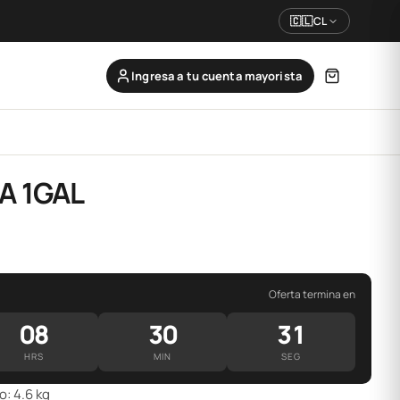
🇨🇱
CL
Ingresa a tu cuenta mayorista
A 1GAL
Oferta termina en
08
30
31
HRS
MIN
SEG
o: 4.6 kg