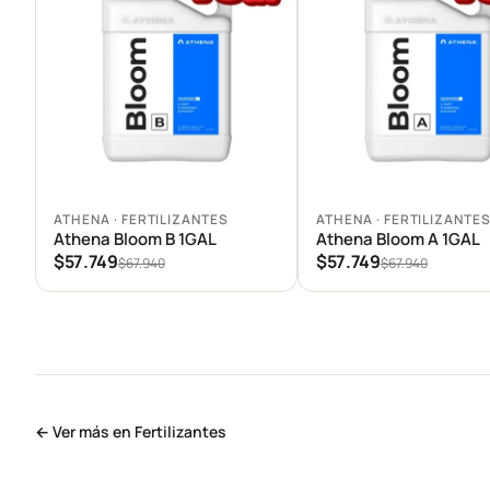
Agregar al carrito
Agregar al carrito
ATHENA · FERTILIZANTES
ATHENA · FERTILIZANTE
Athena Bloom B 1GAL
Athena Bloom A 1GAL
$57.749
$57.749
$67.940
$67.940
← Ver más en Fertilizantes