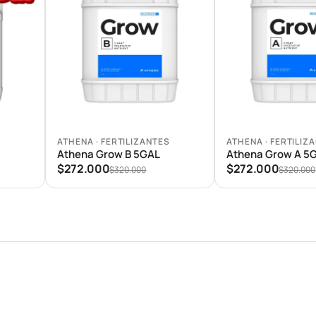
Agregar al carrito
Agregar al carrito
S
ATHENA · FERTILIZANTES
ATHENA · FERTILIZ
Athena Grow B 5GAL
Athena Grow A 5
$272.000
$272.000
$320.000
$320.000