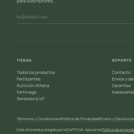
para suscriptores.
TIENDA
SOPORTE
Todos los productos
Contacto
Fertilizantes
Envíos y de
Nutrición Athena
Garantías
Fertirriego
Asesoramie
Sensores & IoT
Términos y Condiciones
Política de Privacidad
Envíos y Devoluci
Este sitio está protegido por reCAPTCHA. Aplican la
Política de privacid