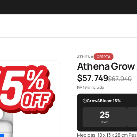
ATHENA
OFERTA
Athena Grow 
$57.749
$67.940
IVA 19% incluido
Grow&Bloom15%
25
DÍAS
Medidas: 18 x 13 x 28 cm Pes