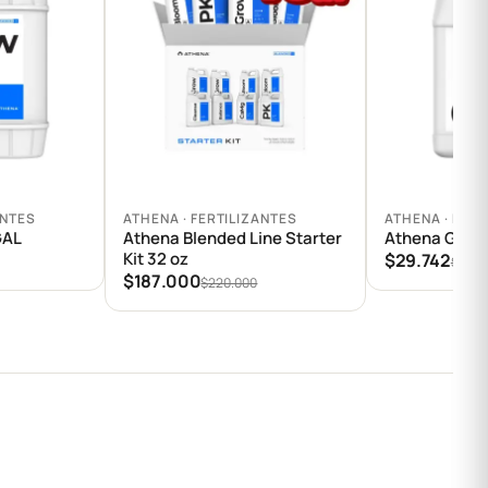
Agregar al carrito
Agregar al car
ANTES
ATHENA · FERTILIZANTES
ATHENA · FERT
GAL
Athena Blended Line Starter
Athena Grow
Kit 32 oz
$29.742
$34.9
$187.000
$220.000