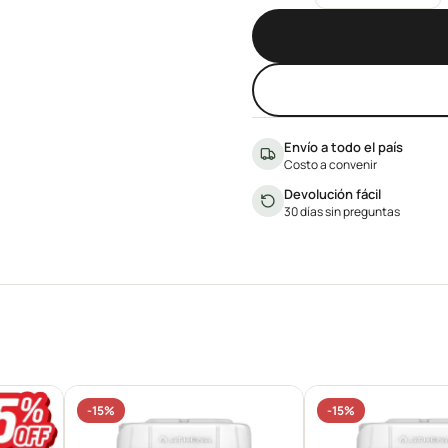
Envío a todo el país
Costo a convenir
Devolución fácil
30 días sin preguntas
-15%
-15%