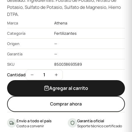
deseado. Ingredientes: Fosfato de Potasio, Nitrato de
Potasio, Sulfato de Potasio, Sulfato de Magnesio, Hierro
DTPA.
Marca
Athena
Categoría
Fertilizantes
Origen
—
Garantía
—
SKU
850038693589
1
Cantidad
Agregar al carrito
Comprar ahora
Envío a todo el país
Garantía oficial
Costo a convenir
Soporte técnico certificado