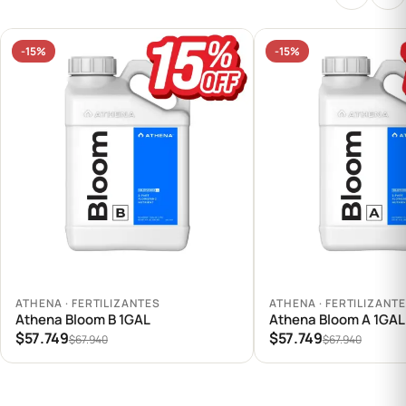
-15%
-15%
Agregar al carrito
Agregar al carrito
ATHENA · FERTILIZANTES
ATHENA · FERTILIZANT
Athena Bloom B 1GAL
Athena Bloom A 1GAL
$57.749
$57.749
$67.940
$67.940