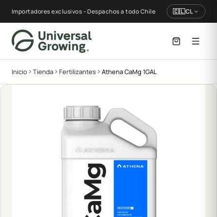
Importadores exclusivos – Despachos a todo Chile
🇨🇱
CL
Inicio
Tienda
Fertilizantes
Athena CaMg 1GAL