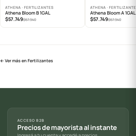
Agregar al carrito
Agregar al carrito
ATHENA · FERTILIZANTES
ATHENA · FERTILIZANT
Athena Bloom B 1GAL
Athena Bloom A 1GAL
$57.749
$57.749
$67.940
$67.940
← Ver más en Fertilizantes
ACCESO B2B
Precios de mayorista al instante
Ingresá a tu cuenta y accedé a precios