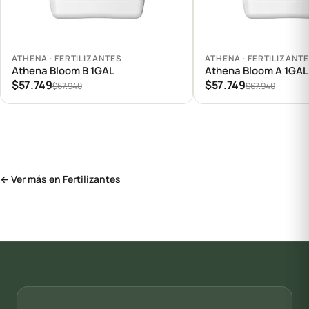
Agregar al carrito
Agregar al carrito
ATHENA · FERTILIZANTES
ATHENA · FERTILIZANT
Athena Bloom B 1GAL
Athena Bloom A 1GAL
$57.749
$57.749
$67.940
$67.940
← Ver más en Fertilizantes