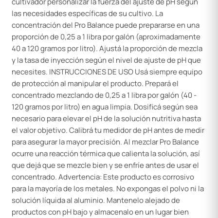
cultivador personalizar la fuerza del ajuste de pH según
las necesidades específicas de su cultivo. La
concentración del Pro Balance puede prepararse en una
proporción de 0,25 a 1 libra por galón (aproximadamente
40 a 120 gramos por litro). Ajustá la proporción de mezcla
y la tasa de inyección según el nivel de ajuste de pH que
necesites. INSTRUCCIONES DE USO Usá siempre equipo
de protección al manipular el producto. Prepará el
concentrado mezclando de 0,25 a 1 libra por galón (40 -
120 gramos por litro) en agua limpia. Dosificá según sea
necesario para elevar el pH de la solución nutritiva hasta
el valor objetivo. Calibrá tu medidor de pH antes de medir
para asegurar la mayor precisión. Al mezclar Pro Balance
ocurre una reacción térmica que calienta la solución, así
que dejá que se mezcle bien y se enfríe antes de usar el
concentrado. Advertencia: Este producto es corrosivo
para la mayoría de los metales. No expongas el polvo ni la
solución líquida al aluminio. Mantenelo alejado de
productos con pH bajo y almacenalo en un lugar bien