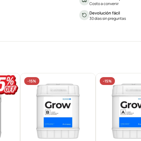
Costo a convenir
Devolución fácil
30 días sin preguntas
-15%
-15%