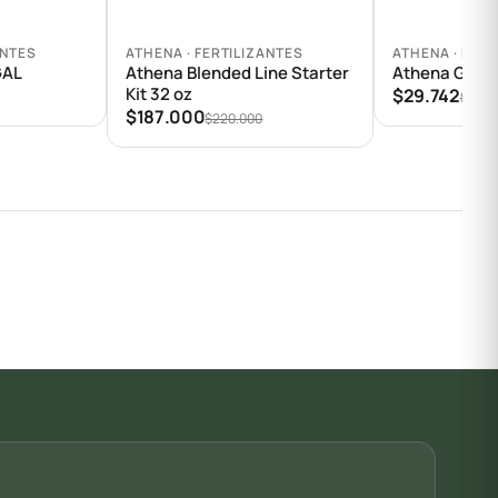
Agregar al carrito
Agregar al car
ANTES
ATHENA · FERTILIZANTES
ATHENA · FERT
GAL
Athena Blended Line Starter
Athena Grow
Kit 32 oz
$29.742
$34.9
$187.000
$220.000