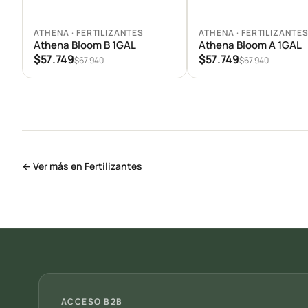
Agregar al carrito
Agregar al carrito
ATHENA · FERTILIZANTES
ATHENA · FERTILIZANTE
Athena Bloom B 1GAL
Athena Bloom A 1GAL
$57.749
$57.749
$67.940
$67.940
← Ver más en Fertilizantes
ACCESO B2B