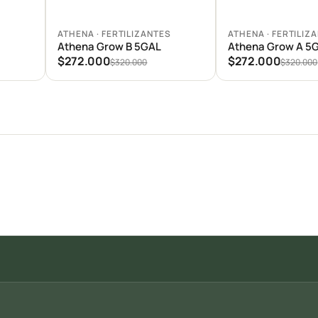
Agregar al carrito
Agregar al carrito
S
ATHENA · FERTILIZANTES
ATHENA · FERTILIZ
Athena Grow B 5GAL
Athena Grow A 5
$272.000
$272.000
$320.000
$320.000