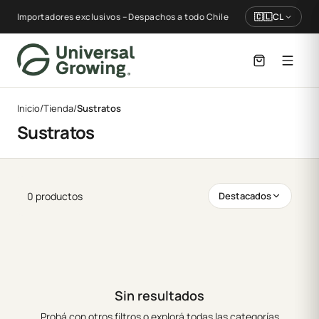
Importadores exclusivos – Despachos a todo Chile
🇨🇱
CL
Inicio
/
Tienda
/
Sustratos
Sustratos
0 productos
Destacados
Sin resultados
Probá con otros filtros o explorá todas las categorías